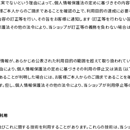
真実でないという理由によって、個人情報保護法の定めに基づきその内容
客様ご本人からのご請求であることを確認の上で、利用目的の達成に必要
内容の訂正等を行い、その旨をお客様に通知します（訂正等を行わない
報保護法その他の法令により、当ショップが訂正等の義務を負わない場合は
人情報が、あらかじめ公表された利用目的の範囲を超えて取り扱われて
由により、個人情報保護法の定めに基づきその利用の停止又は消去（以下
あることが判明した場合には、お客様ご本人からのご請求であることを
す。但し、個人情報保護法その他の法令により、当ショップが利用停止等
の利用
kie及びこれに類する技術を利用することがあります。これらの技術は、当